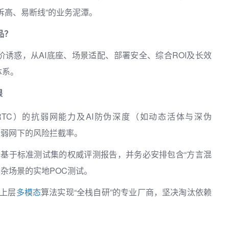
诉高、易断线”的业务泥潭。
品？
诱惑，从AI底座、场景适配、部署安全、综合ROI及长效
体系。
限
TC）的抗弱网能力及AI防伪深度（如动态活体与深伪
极端弱网下的风险拦截率。
基于标准测试集的权威评测报告，并务必安排包含“方言混
杂场景的实地POC测试。
上层
多模态
算法实现“全栈自研”的专业厂商，坚决淘汰依赖