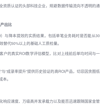
全资质认证的头部科技企业，规避数据传输流向不透明的通
入产出比
O）与降本提效的实质结果，包括单笔业务耗时是否能从30
效替代50%以上的基础人工质检量。
客户的真实ROI数学评估模型，比对上线前后单均时间与一
”与“成录率提升”提供历史验证的高ROI产品，切忌因贪图低
成本。
化响应速度、万级高并发承载力以及能否迅速跟随国家金管