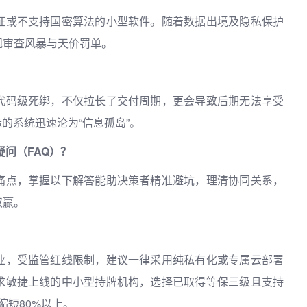
证或不支持国密算法的小型软件。随着数据出境及隐私保护
规审查风暴与天价罚单。
代码级死绑，不仅拉长了交付周期，更会导致后期无法享受
的系统迅速沦为“信息孤岛”。
问（FAQ）？
痛点，掌握以下解答能助决策者精准避坑，理清协同关系，
双赢。
业，受监管红线限制，建议一律采用纯私有化或专属云部署
求敏捷上线的中小型持牌机构，选择已取得等保三级且支持
缩短80%以上。