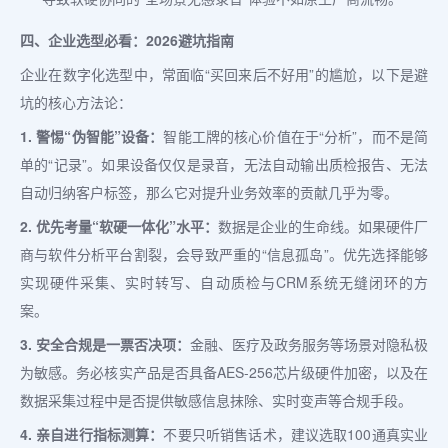
四、企业选型必看：2026避坑指南
企业在数字化选型中，常面临“买回来后不好用”的尴尬，以下是避
坑的核心方法论：
1. 警惕“伪智能”设备：
智能工牌的核心价值在于“分析”，而不是简
单的“记录”。如果设备仅仅是录音，无法自动输出质检报告、无法
自动归纳客户标签，那么它对提升业务效率的贡献几乎为零。
2. 优先考量“软硬一体化”水平：
数据是企业的生命线。如果硬件厂
商与软件分析平台割裂，会导致严重的“信息孤岛”。优先选择能够
实现硬件采集、实时转写、自动质检与CRM系统无缝闭环的方
案。
3. 安全合规是一票否决项：
金融、医疗及政务服务等场景对隐私极
为敏感。务必核实产品是否具备AES-256芯片级硬件加密，以及在
数据采集过程中是否提供敏感信息抹除、实时变声等合规手段。
4. 亲自进行指标测算：
不要只听销售话术，建议选取100通真实业