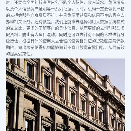
时，还要去全面的核查客户名下的个人征信、收入流水、负债情况
以及个人信息资产证明等一系列证据。同时，机构一定要做到严格
的去拒绝那些自身资质不符，并且负债率过高和信用不良的客户去
办理相关业务。还有就是，我们还能够去选择利用大数据系统模式
的交叉比，更多的了解客户的具体信息，从而更好的去辨别那些虚
假资料，防止有人鱼目混珠。同时还可以去针对不同的人群进行分
级授信，根据具体的使用人去合理的设置相对应的贷款额度与还款
期限，做出限制使得机构能够做到不盲目放宽审批门槛，从而有效
的提高受束性。