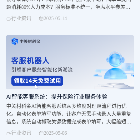
题消耗80%人力成本？服务标准不统一，坐席水平参差引
发客诉升级？在客户体验即品牌力的时代，传统客服模式
行业资讯
2025-05-14
正成为企业增长的“拖后腿”环节。中关村科金 AI 智能客服
系统，依托「全渠道智能接入 × 大模型精准应答 × 数据驱
动运营」三大核心引擎，打造「7×24 小时在线、多模态交
互、全流程提效」的智能
AI智能客服系统：提升保险行业服务体验
中关村科金AI智能客服系统从多维度对理赔流程进行优
化。自动化表单填写功能，让客户无需手动录入大量重复
信息，系统自动抓取关键数据完成表单填写，大幅缩短信
息录入时间；智能问答系统基于强大的知识库，能快速、
行业资讯
2025-05-06
准确地解答客户关于理赔条件、所需材料等各类疑问，减