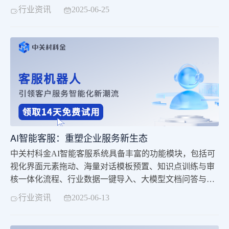
转型的重要工具。该系统融合了大模型、NLP、机器学习
行业资讯
2025-06-25
等核心技术，具备毫秒级响应速度。同时，系统支持多轮
对话、个性化推荐、情感识别等功能，提供统一、高质量
的服务标准，有效提升用户体验。 中关村科金AI智能客服
系统具备丰富的功能模块，包括可视化界面元素拖动、海
量对话模板预置、知识点训练与审核一体化流程、行业数
据一键导入、大模型文档问答与机器人流程融合等，帮助
企业快速构建知识库。此外，系统支持多渠道接入，如微
信公众号、小程序、企业微信、钉钉、抖音等，实现全渠
道覆盖，提升客户体验一致性。 通过智能客服系统，企业
可以实现7×24小时不间断服务，减少人工客服的重复性劳
AI智能客服：重塑企业服务新生态
动，提升服务效率与专业性。在数据分析方面，系统能够
中关村科金AI智能客服系统具备丰富的功能模块，包括可
挖掘客户需求趋势与产品痛点，帮助企业实现从被动服务
视化界面元素拖动、海量对话模板预置、知识点训练与审
到主动优化的转型。 中关村科金AI智能客服系统不仅提升
核一体化流程、行业数据一键导入、大模型文档问答与机
了客户满意度和忠诚度，还显著降低了运营成本，增强了
器人流程融合等，帮助企业快速构建知识库。此外，系统
企业的市场竞争力。未来，随着情感识别与情绪回应能力
行业资讯
2025-06-13
支持多渠道接入，如微信公众号、小程序、企业微信、钉
的提升，智能客服机器人将进一步与人工客服协同工作，
钉、抖音等，实现全渠道覆盖，提升客户体验一致性。
共同为客户提供更优质的服务。 AI智能客服正以技术创新