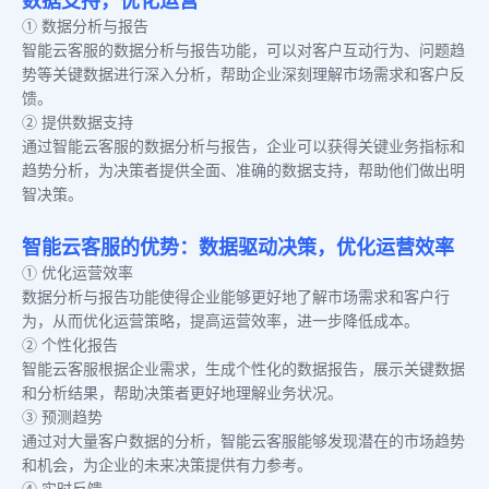
① 数据分析与报告
智能云客服的数据分析与报告功能，可以对客户互动行为、问题趋
势等关键数据进行深入分析，帮助企业深刻理解市场需求和客户反
馈。
② 提供数据支持
通过智能云客服的数据分析与报告，企业可以获得关键业务指标和
趋势分析，为决策者提供全面、准确的数据支持，帮助他们做出明
智决策。
智能云客服的优势：数据驱动决策，优化运营效率
① 优化运营效率
数据分析与报告功能使得企业能够更好地了解市场需求和客户行
为，从而优化运营策略，提高运营效率，进一步降低成本。
② 个性化报告
智能云客服根据企业需求，生成个性化的数据报告，展示关键数据
和分析结果，帮助决策者更好地理解业务状况。
③ 预测趋势
通过对大量客户数据的分析，智能云客服能够发现潜在的市场趋势
和机会，为企业的未来决策提供有力参考。
④ 实时反馈