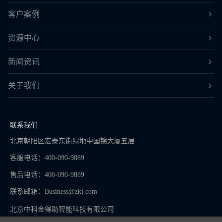
客户案例
资源中心
新闻资讯
关于我们
联系我们
北京朝阳区宏泰东街绿地中国锦大厦五层
客服电话：400-090-9889
售后电话：400-090-9889
联系邮箱：
Business@zkj.com
北京中科金得助智能科技有限公司