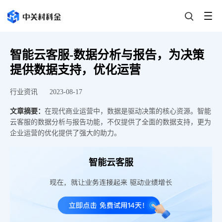
智能云客服-数据分析与报告，为决策
提供数据支持，优化运营
行业资讯
2023-08-17
文章摘要：
在现代商业运营中，数据是驱动决策的核心资源。智能
云客服​的数据分析与报告功能，不仅提供了全面的数据支持，更为
企业运营的优化提供了强大的助力。
智能云客服