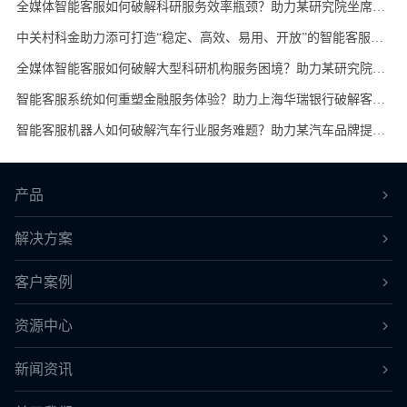
全媒体智能客服如何破解科研服务效率瓶颈？助力某研究院坐席利用率提升 46%！
中关村科金助力添可打造“稳定、高效、易用、开放”的智能客服中心，实现100%呼入电话接听，解答正确率≥85%
全媒体智能客服如何破解大型科研机构服务困境？助力某研究院实现技术支持服务质效飞跃！
智能客服系统如何重塑金融服务体验？助力上海华瑞银行破解客户服务难题，显著提升客户满意度！
智能客服机器人如何破解汽车行业服务难题？助力某汽车品牌提升 43% 接待量，让服务效率翻倍！
产品
解决方案
客户案例
资源中心
新闻资讯