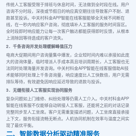
传统人工客服受限于排班与休息时间，无法做到全时段在线。用户
咨询不分时段，深夜或节假日的响应真空期往往导致客户不耐、退
款甚至投诉。中关村科金APP智能在线客服能够全天候不间断在
线，在一秒内响应客户咨询，彻底填补人工客服的服务时间盲区。
全时段即时响应能力让每一次客户触达都能获得即时反馈，从根本
上消除因等待造成的客户流失。
2．千条咨询并发处理缓解峰值压力
电商大促期间用户咨询量集中爆发，企业短时间内难以承接如此庞
大的咨询体量，临时增派人手成本高且培训周期长，人工客服也无
法同时处理海量并发咨询。中关村科金APP智能在线客服借助AI技
术能够同时处理上千条咨询量，响应速度比人工快数倍，用户无需
排队等待，有效避免因响应延迟导致的退款与投诉。
3．无缝衔接人工客服实现协同服务
复杂问题如上门维修、纠纷处理等仍需人工介入。中关村科金APP
智能在线客服不仅能够自动转接人工客服，还能将之前的对话记录
完整同步至人工坐席。客户无需重复描述问题，人工坐席直接承接
上下文，服务衔接流畅无断点。人机协同机制在效率与温度之间实
现了最优平衡。
二、智能数据分析驱动精准服务