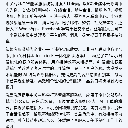
中关村科金智能客服系统功能强大且全面。以ICC全媒体云呼叫中
心为例，它依托呼叫中心、在线会话、邮件会话、智能 IVR、视频
客服、智能工单等模块，打造一站式全渠道客户联络中心。能够实
现多渠道统一管理，涵盖电话、电子邮件、短信、社交媒体等，还
接入了 WhatsApp、Facebook 等常用社交平台，让客服人员可在
一个系统中集中处理多个平台的客户消息，极大提高了客服接待效
率。
智能客服系统为企业带来了诸多实际收益。某非洲互联网电商平台
采用中关村科金 Instadesk 一体化解决方案后，构建了7*24 小时
智能化的客户服务体系，用户接待效率大幅提高。AI 智能化客服
系统显著改善了客户运营的工作流程，提升了客户体验。大模型技
术赋能的 AI 语音外呼机器人，凭借更高的客户意图识别率，帮助
平台实现更精准、高效和个性化的营销服务，品牌口碑也得到大幅
提升。
我爱我家携手中关村科金打造智能客服系统，应用于企业总部及各
城市分公司。在售后场景，通过文本客服机器人+IM+工单的模
式，实现多渠道接入、人机协同和知识库沉淀。售前场景中，提升
了会话发起率、留联率和线索转化率；售后场景中，有效接待率为
90%，独立接待率超过70%，还缓解了客服人员在重复性工作上的
消耗。