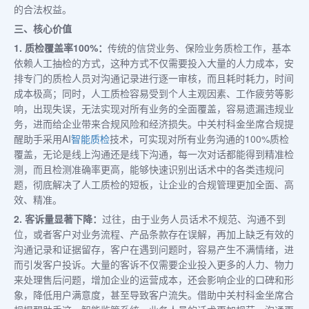
的合法权益。
三、核心价值
1. 质检覆盖率100%：
传统的信贷业务、保险业务质检工作，基本
依赖人工抽检的方式，这种方式不仅需要投入大量的人力成本，安
排专门的质检人员对沟通记录进行逐一审核，而且耗时耗力，时间
成本极高；同时，人工质检容易受到个人主观因素、工作疲劳等影
响，出现失误，无法实现对所有业务的全面覆盖，容易遗漏违规业
务，进而给企业带来合规风险和经济损失。中关村科金坐席合规提
醒助手采用AI
智能质检
技术，可实现对所有业务沟通的100%质检
覆盖，无论是线上沟通还是线下沟通，每一次对话都能得到精准检
测，而且检测准确率更高，能够快速识别出话术中的各类违规问
题，彻底解决了人工质检的短板，让企业的合规管理更加全面、高
效、精准。
2. 客诉量显著下降：
过往，由于业务人员话术不规范、沟通不到
位，或者客户对业务流程、产品条款存在误解，再加上缺乏有效的
沟通记录和证据留存，客户在遇到问题时，容易产生不满情绪，进
而引发客户投诉。大量的客诉不仅需要企业投入更多的人力、物力
来处理售后问题，增加企业的运营成本，还会影响企业的口碑和形
象，降低用户满意度，甚至导致客户流失。借助中关村科金坐席合