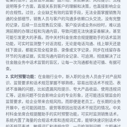
说明等多个方面，直接关系到客户的理解和决策，也直接影响企业
的合规性。过往，企业缺乏有效的监管手段，无法全面掌握销售沟
通的全部细节，销售人员与客户的沟通多依赖口头交流，没有完整
的记录，后续一旦出现售后交接、客户投诉或业务纠纷时，难以追
溯前期的办理过程和沟通内容，导致问题无法快速妥善解决，甚至
可能引发更大的矛盾。而中关村科金坐席合规提醒助手的话术监测
功能，可实时监测整个对话流程，无论是电话沟通、线上聊天还是
线下面谈，都能实现全程录音、录像或文字记录，同步在线留存各
环节的沟通证据，实现沟通内容的全记录、可追溯，彻底解决了过
往金融业务中话术监管的盲区，让每一次沟通都有迹可循、有据可
查。
2. 实时预警功能：
在金融行业中，新入职的业务人员由于对产品知
识、监管要求和话术规范掌握不够熟练，容易出现话术不规范、表
述不准确的问题，比如遗漏风险提示、夸大产品收益、使用违规词
汇等，这些问题不仅会影响企业的专业形象，还可能违反银监会的
监管要求，给企业带来合规风险。而即便是老员工，在长期的业务
开展中，也可能因疏忽、疲劳等原因出现话术不规范的情况。中关
村科金坐席合规提醒助手的实时预警功能，可实时监测销售话术，
系统内置了海量的合规话术库和违规词汇库，能够快速识别话术中
的不规范表述、敏感词汇和违规内容，一旦检测到问题，立即通过