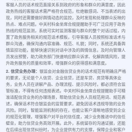
客服人员的话术规范直接关系到政府的形象和群众的满意度，因此
政务热线的客服话术需严格符合规范，杜绝敏感词、不当表述的出
现，同时还需要做好舆情动态的监控，及时发现和处理群众反映的
热点、难点问题。中关村科金坐席合规提醒助手可广泛应用于政务
热线的规范监测，系统可实时监测客服与群众的整个对话过程，内
置了政务服务相关的规范话术模板，引导客服人员按照标准话术与
群众沟通，确保沟通内容准确、规范、礼貌；同时，系统还具备舆
情监控功能，能够快速识别对话中涉及的舆情信息，及时向管理人
员发出预警，助力政务部门快速响应群众诉求、化解舆情风险，提
升政务服务的质量和效率，增强群众的获得感和满意度。
2. 信贷业务办理：
银监会对金融信贷业务的话术规范有明确且严格
的要求，无论是个人信贷、企业信贷，还是车贷、房贷等具体业
务，业务人员在讲解产品、办理流程、提示风险时，都必须符合监
管标准，不得有任何违规表述。中关村科金坐席合规提醒助手可精
准适配信贷业务的办理场景，帮助信贷业务人员规范用词、规范表
述，确保话术符合银监会的监管要求，避免因话术违规导致的业务
风险。同时，智能监测机制的存在，也能让客户清晰地感受到企业
的规范化管理，增强客户对平台的信任度，减少业务推进中的信任
壁垒，助力信贷业务高效开展。此外，系统留存的沟通证据，还能
在后续出现信贷纠纷时，为企业提供有力的支撑，保障企业和客户