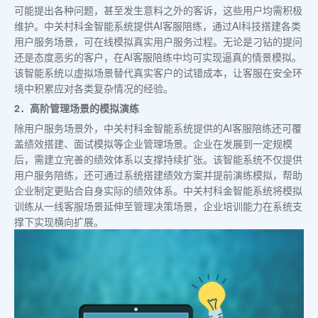
可能提出各种问题，甚至发生意料之外的客诉，这些用户均需积极
维护。中关村科金智能系统提供AI客服陪练，通过AI科技搭建各类
用户服务场景，可在线模拟真实用户服务过程。无论是刁钻的提问
还是态度恶劣的客户，在AI客服陪练中均可实现逼真的情景模拟。
该智能系统以虚拟场景替代真实客户的试错成本，让客服在安全环
境中积累应对各类复杂情况的经验。
2．高阶管理场景的模拟演练
除用户服务场景外，中关村科金智能系统提供的AI客服陪练还可覆
盖绩效搭建、面试模拟等企业管理场景。企业在发展到一定规模
后，需建立完善的绩效体系以支撑持续扩张。该智能系统不仅提供
用户服务陪练，还可通过系统搭建绩效方案并提前演练模拟，帮助
企业制定更贴合自身实际的绩效体系。中关村科金智能系统将模拟
训练从一线客服场景延伸至管理决策场景，企业培训能力在系统支
撑下实现横向扩展。