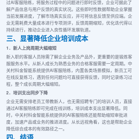
过AI客服陪练，将服务过程中的问题进行即时反馈，企业可据此了
解产品信息与用户反馈的真实状况。这些即时性数据帮助企业掌握
当前发展进度，了解市场真实反应，并可将信息反馈至供应端。企
业无需耗费大量成本进行专项测评，反馈周期缩短，优化迭代得以
持续进行，推动企业进入良性循环发展轨道。
三、显著降低企业培训成本
1．新人上岗周期大幅缩短
新入职的客服人员除需了解企业业务及产品外，更重要的是锻炼客
服服务水平。从新人成长为熟悉业务的合格客服需要一定周期。中
关村科金智能系统提供AI客服陪练，内置各类场景模拟，新员工可
在线反复练习，遇到任何问题均可直接获得反馈，同时记录练习过
程，整个成长周期大幅缩短。
2．培训支出同步下降
企业无需安排老员工带教新人，也无需招聘专门的培训人员，直接
通过AI客服陪练即可完成在线训练，培训成本支出显著降低。同
时，中关村科金智能系统提供的AI客服陪练还能帮助缩短审批进
度，加速产品或业务的推进进度。从长远视角看，这也是帮助企业
降低综合成本的有效路径之一。
四、结语