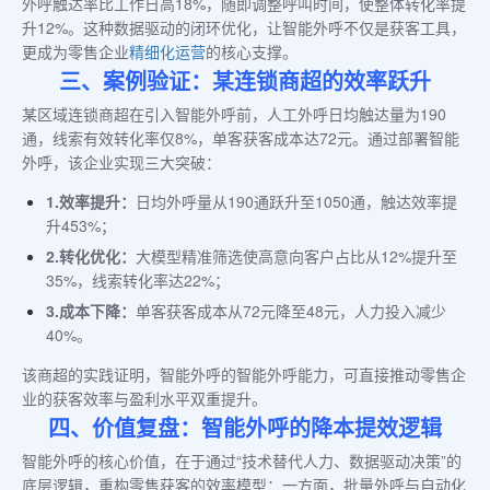
外呼触达率比工作日高18%，随即调整呼叫时间，使整体转化率提
升12%。这种数据驱动的闭环优化，让智能外呼不仅是获客工具，
更成为零售企业
精细化运营
的核心支撑。
三、案例验证：某连锁商超的效率跃升
某区域连锁商超在引入智能外呼前，人工外呼日均触达量为190
通，线索有效转化率仅8%，单客获客成本达72元。通过部署智能
外呼，该企业实现三大突破：
1.效率提升：
日均外呼量从190通跃升至1050通，触达效率提
升453%；
2.转化优化：
大模型精准筛选使高意向客户占比从12%提升至
35%，线索转化率达22%；
3.成本下降：
单客获客成本从72元降至48元，人力投入减少
40%。
该商超的实践证明，智能外呼的智能外呼能力，可直接推动零售企
业的获客效率与盈利水平双重提升。
四、价值复盘：智能外呼的降本提效逻辑
智能外呼的核心价值，在于通过“技术替代人力、数据驱动决策”的
底层逻辑，重构零售获客的效率模型：一方面，批量外呼与自动化