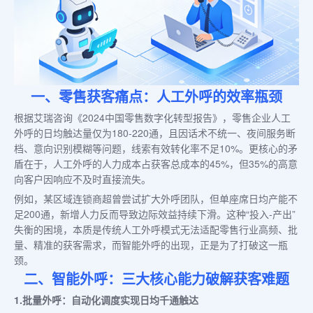
一、零售获客痛点：人工外呼的效率瓶颈
根据艾瑞咨询《2024中国零售数字化转型报告》，零售企业人工
外呼的日均触达量仅为180-220通，且因话术不统一、夜间服务断
档、意向识别模糊等问题，线索有效转化率不足10%。更核心的矛
盾在于，人工外呼的人力成本占获客总成本的45%，但35%的高意
向客户因响应不及时直接流失。
例如，某区域连锁商超曾尝试扩大外呼团队，但单座席日均产能不
足200通，新增人力反而导致边际效益持续下滑。这种“投入-产出”
失衡的困境，本质是传统人工外呼模式无法适配零售行业高频、批
量、精准的获客需求，而智能外呼的出现，正是为了打破这一瓶
颈。
二、智能外呼：三大核心能力破解获客难题
1.批量外呼：自动化调度实现日均千通触达