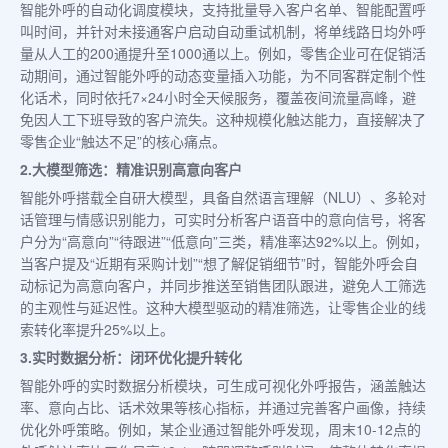
智能外呼的自动化调度模块，支持批量导入客户名单、智能配置呼
叫时间，并针对未接通客户启动自动重试机制，将单线路日均外呼
量从人工的200通提升至1000通以上。例如，零售企业可在促销活
动期间，通过智能外呼的动态变量插入功能，为不同客群定制个性
化话术，同时依托7×24小时全天候服务，覆盖夜间流量高峰，避
免因人工下班导致的客户流失。这种规模化触达能力，直接解决了
零售企业“触达不足”的核心痛点。
2.大模型筛选：精准识别高意向客户
智能外呼搭载全自研大模型，具备自然语言理解（NLU）、多轮对
话管理与情感识别能力，可实时分析客户语音中的意向信号，将客
户分为“高意向”“待跟进”“低意向”三类，精准率达92%以上。例如，
当客户提及“近期有采购计划”“想了解促销细节”时，智能外呼会自
动标记为高意向客户，并同步推送至销售团队跟进，避免人工筛选
的主观性与延迟性。这种大模型驱动的精准筛选，让零售企业的线
索转化率提升25%以上。
3.实时数据分析：闭环优化提升转化
智能外呼的实时数据分析模块，可生成可视化外呼报告，涵盖触达
率、意向占比、话术效果等核心指标，并通过完善客户画像，持续
优化外呼策略。例如，某企业通过智能外呼发现，周末10-12点的