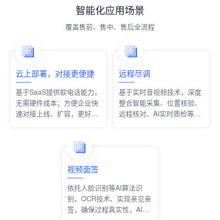
智能化应用场景
覆盖售前、售中、售后全流程
云上部署，对接更便捷
远程尽调
基于SaaS提供软电话能力，
基于实时音视频技术，深度
无需硬件成本；方便企业快
整合智能采集、位置核验、
速对接上线、扩容，更好适
远程核对、AI实时质检等功
配业务发展
能，满足多个行业不同业务
场景的尽职调查需求。
视频面签
依托人脸识别等AI算法识
别，OCR技术、实现亲见亲
签，确保过程真实性，AI实
时质检，减少合规隐患。