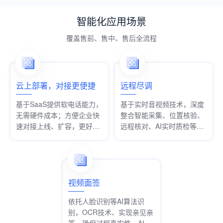
智能化应用场景
覆盖售前、售中、售后全流程
云上部署，对接更便捷
远程尽调
基于SaaS提供软电话能力，
基于实时音视频技术，深度
无需硬件成本；方便企业快
整合智能采集、位置核验、
速对接上线、扩容，更好适
远程核对、AI实时质检等功
配业务发展
能，满足多个行业不同业务
场景的尽职调查需求。
视频面签
依托人脸识别等AI算法识
别，OCR技术、实现亲见亲
签，确保过程真实性，AI实