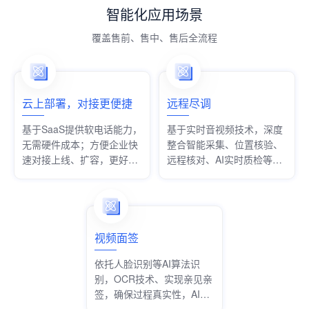
智能化应用场景
覆盖售前、售中、售后全流程
云上部署，对接更便捷
远程尽调
基于SaaS提供软电话能力，
基于实时音视频技术，深度
无需硬件成本；方便企业快
整合智能采集、位置核验、
速对接上线、扩容，更好适
远程核对、AI实时质检等功
配业务发展
能，满足多个行业不同业务
场景的尽职调查需求。
视频面签
依托人脸识别等AI算法识
别，OCR技术、实现亲见亲
签，确保过程真实性，AI实
时质检，减少合规隐患。