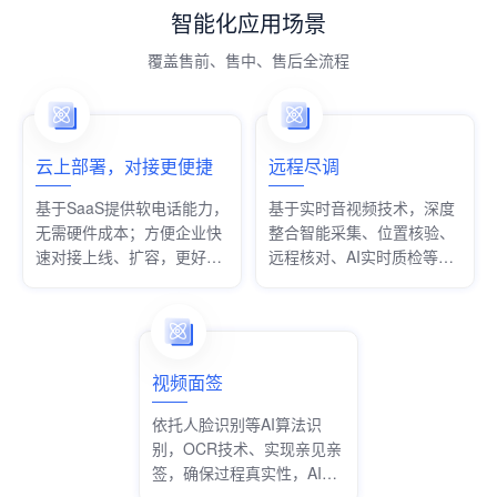
智能化应用场景
覆盖售前、售中、售后全流程
云上部署，对接更便捷
远程尽调
基于SaaS提供软电话能力，
基于实时音视频技术，深度
无需硬件成本；方便企业快
整合智能采集、位置核验、
速对接上线、扩容，更好适
远程核对、AI实时质检等功
配业务发展
能，满足多个行业不同业务
场景的尽职调查需求。
视频面签
依托人脸识别等AI算法识
别，OCR技术、实现亲见亲
签，确保过程真实性，AI实
时质检，减少合规隐患。