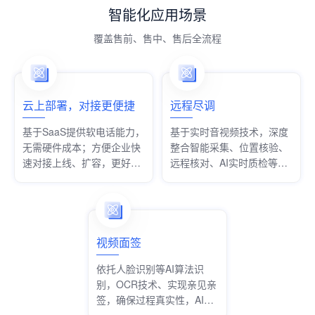
智能化应用场景
覆盖售前、售中、售后全流程
云上部署，对接更便捷
远程尽调
基于SaaS提供软电话能力，
基于实时音视频技术，深度
无需硬件成本；方便企业快
整合智能采集、位置核验、
速对接上线、扩容，更好适
远程核对、AI实时质检等功
配业务发展
能，满足多个行业不同业务
场景的尽职调查需求。
视频面签
依托人脸识别等AI算法识
别，OCR技术、实现亲见亲
签，确保过程真实性，AI实
时质检，减少合规隐患。