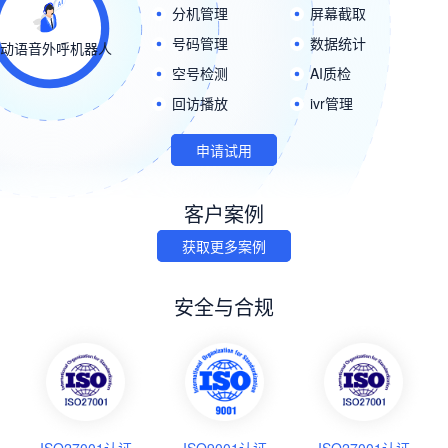
分机管理
屏幕截取
号码管理
数据统计
自动语音外呼机器人
空号检测
AI质检
回访播放
ivr管理
申请试用
客户案例
获取更多案例
安全与合规