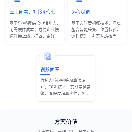
云上部署，对接更便捷
远程尽调
基于SaaS提供软电话能力，
基于实时音视频技术，深度
无需硬件成本；方便企业快
整合智能采集、位置核验、
速对接上线、扩容，更好适
远程核对、AI实时质检等功
配业务发展
能，满足多个行业不同业务
场景的尽职调查需求。
视频面签
依托人脸识别等AI算法识
别，OCR技术、实现亲见亲
签，确保过程真实性，AI实
时质检，减少合规隐患。
方案价值
注重转化，更加灵活，稳定可靠