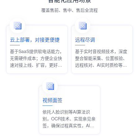
覆盖售前、售中、售后全流程
云上部署，对接更便捷
远程尽调
基于SaaS提供软电话能力，
基于实时音视频技术，深度
无需硬件成本；方便企业快
整合智能采集、位置核验、
速对接上线、扩容，更好适
远程核对、AI实时质检等功
配业务发展
能，满足多个行业不同业务
场景的尽职调查需求。
视频面签
依托人脸识别等AI算法识
别，OCR技术、实现亲见亲
签，确保过程真实性，AI实
时质检，减少合规隐患。