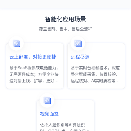
智能化应用场景
覆盖售前、售中、售后全流程
云上部署，对接更便捷
远程尽调
基于SaaS提供软电话能力，
基于实时音视频技术，深度
无需硬件成本；方便企业快
整合智能采集、位置核验、
速对接上线、扩容，更好适
远程核对、AI实时质检等功
配业务发展
能，满足多个行业不同业务
场景的尽职调查需求。
视频面签
依托人脸识别等AI算法识
别，OCR技术、实现亲见亲