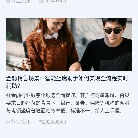
行业资讯
2026-05-08
求，工作负荷繁重。伴随企业规模扩张，行业对坐席服务
的专业性、高效性、合规性标准持续提升，传统人工坐席
的短板愈发凸显。中关村科金旗下得助智能依托自研大模
型、语音识别、自然语言处理等前沿技术，打造智能坐席
助手，深度嵌入坐席工作台，全程辅助坐席开展各项工
作，实现人机协同高效作业，弥补传统服务模式短板，成
为企业与政务单位优化服务、控本增效的重要工具。
金融销售场景：智能坐席助手如何实现全流程实时
辅助？
在金融行业数字化服务全面提速、客户咨询量激增、合规
要求日趋严苛的背景下，银行、证券、保险等机构的客服
与电销坐席普遍面临效率低、标准不一、新人上手慢、合
规风险高等痛点。中关村科金依托自研大模型技术，打造
行业资讯
2026-05-08
面向金融销售场景的智能坐席助手，以全流程实时辅助、
标准化合规输出、智能陪练赋能，成为金融机构提升服务