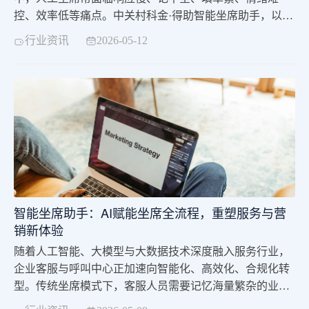
控、效率低等痛点。中关村科金·得助智能坐席助手，以自
研领域大模型+自然语言处理+多模态交互为核心，打造全
行业资讯
2026-05-12
渠道、智能化、原子化的坐席协同工作台，可综合提升坐
席效率80%，让客服从“重复操作”转向“价值服务”，实现
服务提质、成本降低、体验升级。
智能坐席助手：AI赋能坐席全流程，重塑服务与营
销新体验
随着人工智能、大模型与大数据技术深度融入服务行业，
企业客服与呼叫中心正加速向智能化、高效化、合规化转
型。传统坐席模式下，客服人员需要记忆海量繁杂的业务
知识、梳理繁琐的业务办理流程，同时应对多样化客户诉