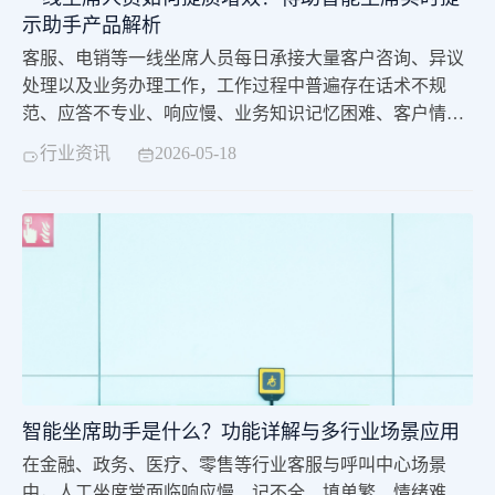
示助手产品解析
客服、电销等一线坐席人员每日承接大量客户咨询、异议
处理以及业务办理工作，工作过程中普遍存在话术不规
范、应答不专业、响应慢、业务知识记忆困难、客户情绪
难把控等工作痛点，不仅降低坐席沟通效率，还极易拉低
行业资讯
2026-05-18
客户服务体验。 针对行业痛点，中关村科金旗下得助智能
推出坐席实时提示助手，依托大模型、语音识别、语义理
解等前沿技术，深度嵌入坐席工作台。产品具备通话秒级
响应、意图实时洞察、话术精准推送、情绪智能预警核心
能力，以AI人机协同模式赋能一线坐席，是企业服务团队
降本增效、优化服务质量的智能化工具。本文全部数据、
功能内容均引自中关村科金官方公开资料。
智能坐席助手是什么？功能详解与多行业场景应用
在金融、政务、医疗、零售等行业客服与呼叫中心场景
中，人工坐席常面临响应慢、记不全、填单繁、情绪难