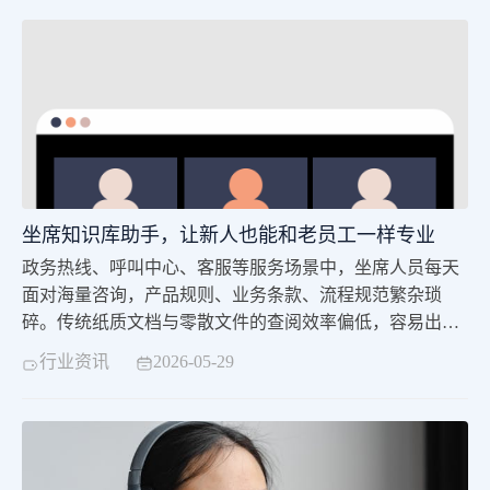
痛点。坐席助手正是顺应这一行业需求、根据坐席工作的
具体特点而生成的智能化辅助工具。它以数字化技术为核
心支撑，深度融合智能问答、流程指引、信息检索、实时
辅
坐席知识库助手，让新人也能和老员工一样专业
政务热线、呼叫中心、客服等服务场景中，坐席人员每天
面对海量咨询，产品规则、业务条款、流程规范繁杂琐
碎。传统纸质文档与零散文件的查阅效率偏低，容易出现
答非所问与解答滞后。坐席知识库助手依托智能检索能
行业资讯
2026-05-29
力，聚焦快速查询业务知识的核心需求，整合全域业务资
料，助力一线坐席高效应答，在服务时更规范，已成为服
务团队数字化升级的重要工具。传统模式下，坐席遇到疑
难问题只能手动翻找文档或咨询同事，查询时间长直接拉
低客