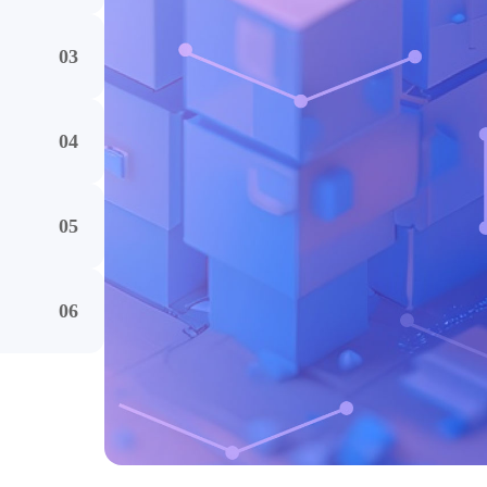
模块，满足
03
等20+组
04
识库管理，
05
版本、多模型
06
比，提供详