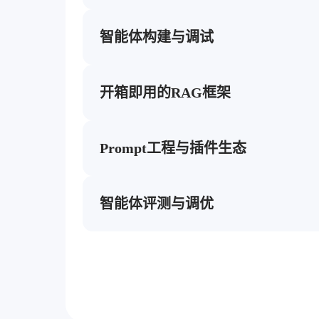
根据客户个性化需求快速部署服务，灵活组合
不同场景需求
智能体构建与调试
简易与高级编排工具，集成AI对话、知识库调用
件，提供可视化调试
开箱即用的RAG框架
RAG框架即插即用，涵盖多格式数据解析、知
支持灵活编排与多路检索
Prompt工程与插件生态
提供Prompt模板创建、优化与评估，支持多
选择，构建丰富的插件生态
智能体评测与调优
集成自动与人工评测机制，支持智能体版本对
尽的评测报告与指标分析