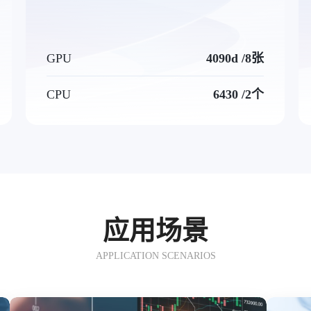
GPU
4090d /8张
CPU
6430 /2个
应用场景
APPLICATION SCENARIOS