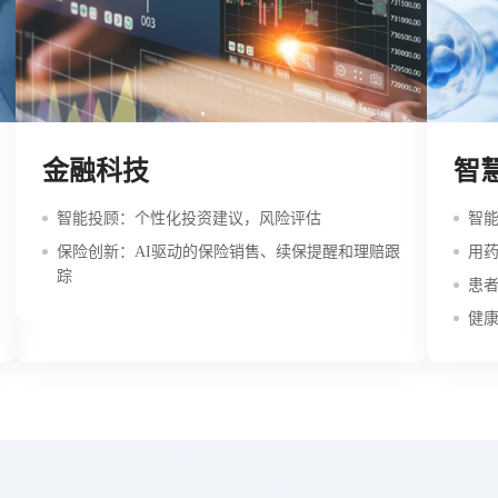
金融科技
智
智能投顾：个性化投资建议，风险评估
智能
保险创新：AI驱动的保险销售、续保提醒和理赔跟
用
踪
患
健